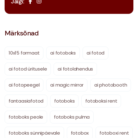
Jälgi:
Märksõnad
10x15 formaat
ai fotoboks
ai fotod
ai fotod üritusele
ai fotolahendus
ai fotopeegel
ai magic mirror
ai photobooth
fantaasiafotod
fotoboks
fotoboksi rent
fotoboks peole
fotoboks pulma
fotoboks sünnipäevale
fotobox
fotoboxi rent