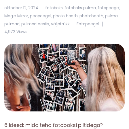
oktoober 12, 2024
fotoboks
,
fotoboks pulma
,
fotopeegel
,
Magic Mirror
,
peopeegel
,
photo booth
,
photobooth
,
pulma
,
pulmad
,
pulmad eestis
,
väljatrükk
Fotopeegel
4,972 Views
6 ideed: mida teha fotoboksi piltidega?