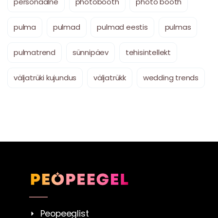
personaalne
photobooth
photo booth
pulma
pulmad
pulmad eestis
pulmas
pulmatrend
sünnipäev
tehisintellekt
väljatrüki kujundus
väljatrükk
wedding trends
Peopeeglist