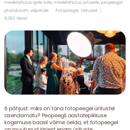
meelelahutus igale eale
,
meelelahutus üritusele
,
peopeegel
,
photobooth
,
väljatrükk
Fotopeegel
,
Üritused
6,050 Views
6 põhjust: miks on täna fotopeegel üritustel
asendamatu? Peopeegli aastatepikkuse
kogemuse baasil võime öelda, et fotopeegel
on muutunud järjest enam ürituste