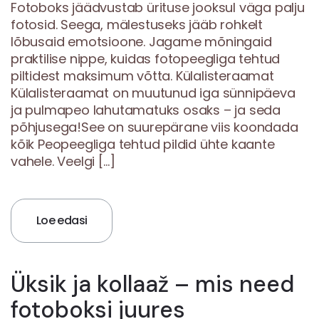
Fotoboks jäädvustab ürituse jooksul väga palju
fotosid. Seega, mälestuseks jääb rohkelt
lõbusaid emotsioone. Jagame mõningaid
praktilise nippe, kuidas fotopeegliga tehtud
piltidest maksimum võtta. Külalisteraamat
Külalisteraamat on muutunud iga sünnipäeva
ja pulmapeo lahutamatuks osaks – ja seda
põhjusega!See on suurepärane viis koondada
kõik Peopeegliga tehtud pildid ühte kaante
vahele. Veelgi […]
Loe edasi
Üksik ja kollaaž – mis need
fotoboksi juures