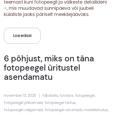
teemast kuni fotopeegli ja väikeste detailideni
–, mis muudavad sünnipäeva või juubeli
külaliste jaoks päriselt meeldejäävaks.
Loe edasi
6 põhjust, miks on täna
fotopeegel üritustel
asendamatu
november 13, 2025
fotoboks
,
fotobox
,
fotopeegel
,
fotopeegel põlvamaal
,
fotopeegel tartus
,
fotopeegel valgamaal
,
fotopeegel võrumaal
,
meelelahutus
,