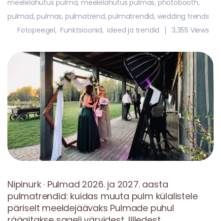
meelelahutus pulma
,
meelelahutus pulmas
,
photobooth
,
pulmad
,
pulmas
,
pulmatrend
,
pulmatrendid
,
wedding trends
Fotopeegel
,
Funktsioonid
,
Ideed ja trendid
3,355 Views
Nipinurk · Pulmad 2026. ja 2027. aasta
pulmatrendid: kuidas muuta pulm külalistele
päriselt meeldejäävaks Pulmade puhul
räägitakse sageli värvidest, lilledest,