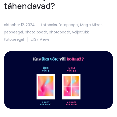
tähendavad?
oktoober 12, 2024
fotoboks
,
fotopeegel
,
Magic Mirror
,
peopeegel
,
photo booth
,
photobooth
,
väljatrükk
Fotopeegel
2,137 Views