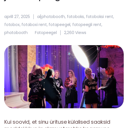
aprill 27, 2025
ai photobooth
,
fotoboks
,
fotoboksi rent
,
fotobox
,
fotoboxi rent
,
fotopeegel
,
fotopeegli rent
,
photobooth
Fotopeegel
2,260 Views
Kui soovid, et sinu ürituse külalised saaksid