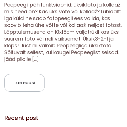
Peopeegli põhifunktsioonid: üksikfoto ja kollaaž
mis need on? Kas üks võte või kollaaž? Lühidalt:
iga külaline saab fotopeegli ees valida, kas
soovib teha ühe võtte või kollaaži neljast fotost.
Lõpptulemusena on 10x15cm väljatrükil kas üks
suurem foto või neli väiksemat. Üksik3-2-1 ja
klõps! Just nii valmib Peopeegliga üksikfoto.
Sõltuvalt sellest, kui kaugel Peopeeglist seisad,
jääd pildile […]
Loe edasi
Recent post