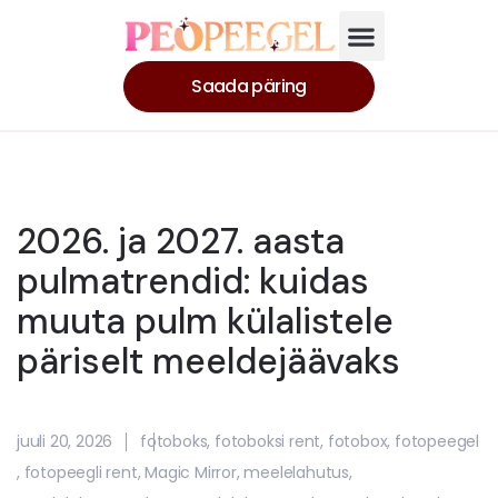
Saada päring
2026. ja 2027. aasta
pulmatrendid: kuidas
muuta pulm külalistele
päriselt meeldejäävaks​
juuli 20, 2026
fotoboks
,
fotoboksi rent
,
fotobox
,
fotopeegel
,
fotopeegli rent
,
Magic Mirror
,
meelelahutus
,