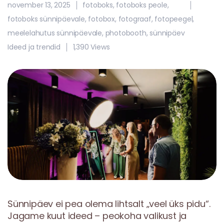
november 13, 2025
fotoboks
,
fotoboks peole
,
fotoboks sünnipäevale
,
fotobox
,
fotograaf
,
fotopeegel
,
meelelahutus sünnipäevale
,
photobooth
,
sünnipäev
Ideed ja trendid
1,390 Views
Sünnipäev ei pea olema lihtsalt „veel üks pidu“.
Jagame kuut ideed – peokoha valikust ja