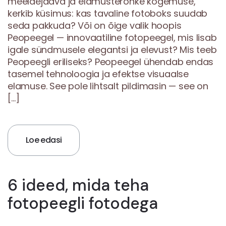
meeldejääva ja elamusterohke kogemuse,
kerkib küsimus: kas tavaline fotoboks suudab
seda pakkuda? Või on õige valik hoopis
Peopeegel — innovaatiline fotopeegel, mis lisab
igale sündmusele elegantsi ja elevust? Mis teeb
Peopeegli eriliseks? Peopeegel ühendab endas
tasemel tehnoloogia ja efektse visuaalse
elamuse. See pole lihtsalt pildimasin — see on
[…]
Loe edasi
6 ideed, mida teha
fotopeegli fotodega