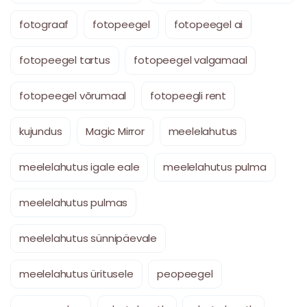
fotograaf
fotopeegel
fotopeegel ai
fotopeegel tartus
fotopeegel valgamaal
fotopeegel võrumaal
fotopeegli rent
kujundus
Magic Mirror
meelelahutus
meelelahutus igale eale
meelelahutus pulma
meelelahutus pulmas
meelelahutus sünnipäevale
meelelahutus üritusele
peopeegel