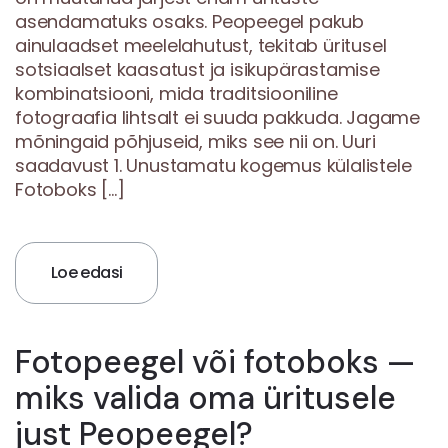
asendamatuks osaks. Peopeegel pakub
ainulaadset meelelahutust, tekitab üritusel
sotsiaalset kaasatust ja isikupärastamise
kombinatsiooni, mida traditsiooniline
fotograafia lihtsalt ei suuda pakkuda. Jagame
mõningaid põhjuseid, miks see nii on. Uuri
saadavust 1. Unustamatu kogemus külalistele
Fotoboks […]
Loe edasi
Fotopeegel või fotoboks —
miks valida oma üritusele
just Peopeegel?