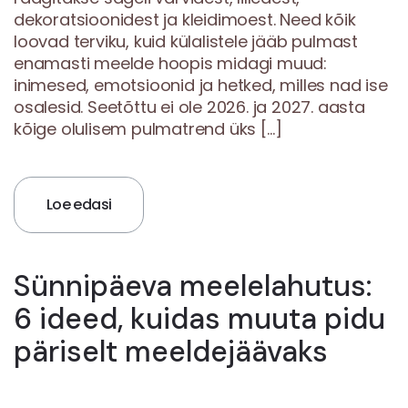
dekoratsioonidest ja kleidimoest. Need kõik
loovad terviku, kuid külalistele jääb pulmast
enamasti meelde hoopis midagi muud:
inimesed, emotsioonid ja hetked, milles nad ise
osalesid. Seetõttu ei ole 2026. ja 2027. aasta
kõige olulisem pulmatrend üks […]
Loe edasi
Sünnipäeva meelelahutus:
6 ideed, kuidas muuta pidu
päriselt meeldejäävaks