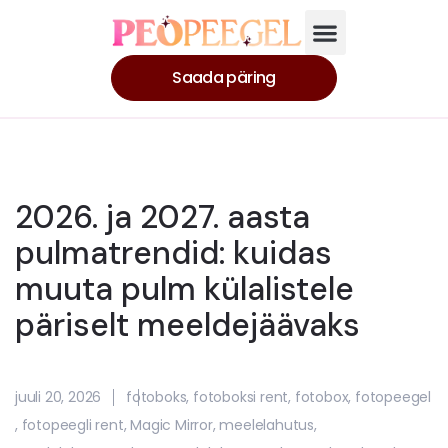
Saada päring
2026. ja 2027. aasta
pulmatrendid: kuidas
muuta pulm külalistele
päriselt meeldejäävaks​
juuli 20, 2026
fotoboks
,
fotoboksi rent
,
fotobox
,
fotopeegel
,
fotopeegli rent
,
Magic Mirror
,
meelelahutus
,