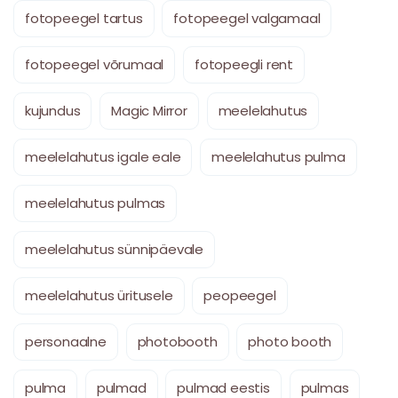
fotopeegel tartus
fotopeegel valgamaal
fotopeegel võrumaal
fotopeegli rent
kujundus
Magic Mirror
meelelahutus
meelelahutus igale eale
meelelahutus pulma
meelelahutus pulmas
meelelahutus sünnipäevale
meelelahutus üritusele
peopeegel
personaalne
photobooth
photo booth
pulma
pulmad
pulmad eestis
pulmas