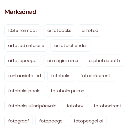
Märksõnad
10x15 formaat
ai fotoboks
ai fotod
ai fotod üritusele
ai fotolahendus
ai fotopeegel
ai magic mirror
ai photobooth
fantaasiafotod
fotoboks
fotoboksi rent
fotoboks peole
fotoboks pulma
fotoboks sünnipäevale
fotobox
fotoboxi rent
fotograaf
fotopeegel
fotopeegel ai