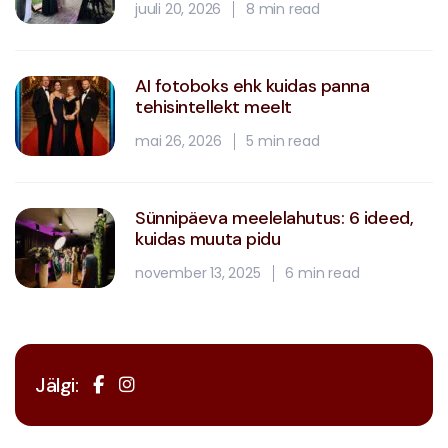
juuli 20, 2026
8 min read
AI fotoboks ehk kuidas panna
tehisintellekt meelt
mai 26, 2026
5 min read
Sünnipäeva meelelahutus: 6 ideed,
kuidas muuta pidu
november 13, 2025
6 min read
Jälgi: