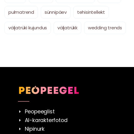
pulmatrend
sünnipäev
tehisintellekt
väljatrüki kujundus
väljatrükk
wedding trends
Peopeeglist
AI-karakterfotod
Nipinurk