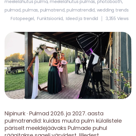
meelelahutus pulma
,
meelelahutus pulmas
,
photobooth
,
pulmad
,
pulmas
,
pulmatrend
,
pulmatrendid
,
wedding trends
Fotopeegel
,
Funktsioonid
,
Ideed ja trendid
3,355 Views
Nipinurk · Pulmad 2026. ja 2027. aasta
pulmatrendid: kuidas muuta pulm külalistele
päriselt meeldejäävaks Pulmade puhul
räägitakse sageli värvidest, lilledest,